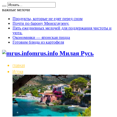
важные мелочи
Продукты, которые не едят перед сном
Почти по барону Мюнхгаузену.
Пять ежедневных мелочей для поддержания чистоты и
уюта.
Окономияки — японская пицца
Готовим блюда из картофеля
mrus.info Милая Русь
главная
Истоки