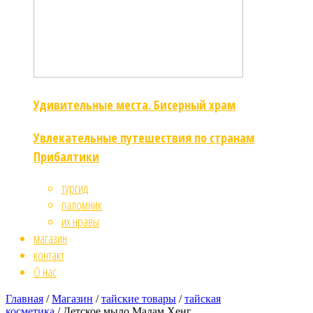
Удивительные места. Бисерный храм
Увлекательные путешествия по странам
Прибалтики
тургид
паломник
их нравы
магазин
контакт
О нас
Главная
/
Магазин
/
тайские товары
/
тайская
косметика
/ Детское мыло Мадам Хенг