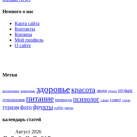
Немного о нас
Карта сайта
Контакты
Корзина
Мой профиль
О сайте
Метки
здоровье
красота
отдых
люди
воспитание
животные
орехи
питание
психолог
отношения
природа
совет
слово
стиль
фрукты
туризм
фото
хобби
цветы
календарь статей
Август 2026