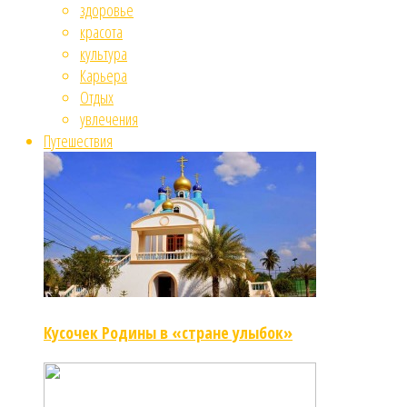
здоровье
красота
культура
Карьера
Отдых
увлечения
Путешествия
Кусочек Родины в «стране улыбок»