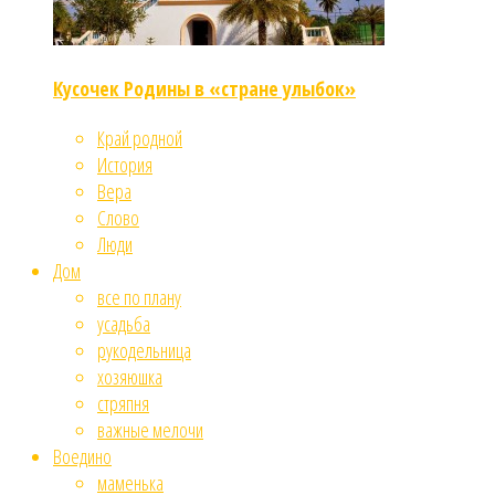
Кусочек Родины в «стране улыбок»
Край родной
История
Вера
Слово
Люди
Дом
все по плану
усадьба
рукодельница
хозяюшка
стряпня
важные мелочи
Воедино
маменька