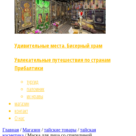
Удивительные места. Бисерный храм
Увлекательные путешествия по странам
Прибалтики
тургид
паломник
их нравы
магазин
контакт
О нас
Главная
/
Магазин
/
тайские товары
/
тайская
косметика
/ Маска для лица со спирулиной