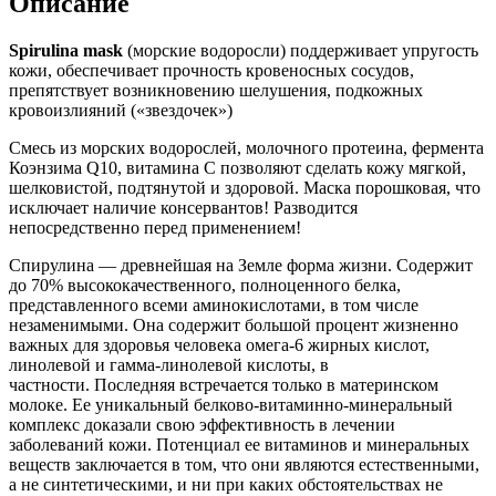
Описание
Spirulina mask
(морские водоросли) поддерживает упругость
кожи, обеспечивает прочность кровеносных сосудов,
препятствует возникновению шелушения, подкожных
кровоизлияний («звездочек»)
Смесь из морских водорослей, молочного протеина, фермента
Коэнзима Q10, витамина С позволяют сделать кожу мягкой,
шелковистой, подтянутой и здоровой. Маска порошковая, что
исключает наличие консервантов! Разводится
непосредственно перед применением!
Спирулина — древнейшая на Земле форма жизни. Содержит
до 70% высококачественного, полноценного белка,
представленного всеми аминокислотами, в том числе
незаменимыми. Она содержит большой процент жизненно
важных для здоровья человека омега-6 жирных кислот,
линолевой и гамма-линолевой кислоты, в
частности. Последняя встречается только в материнском
молоке. Ее уникальный белково-витаминно-минеральный
комплекс доказали свою эффективность в лечении
заболеваний кожи. Потенциал ее витаминов и минеральных
веществ заключается в том, что они являются естественными,
а не синтетическими, и ни при каких обстоятельствах не