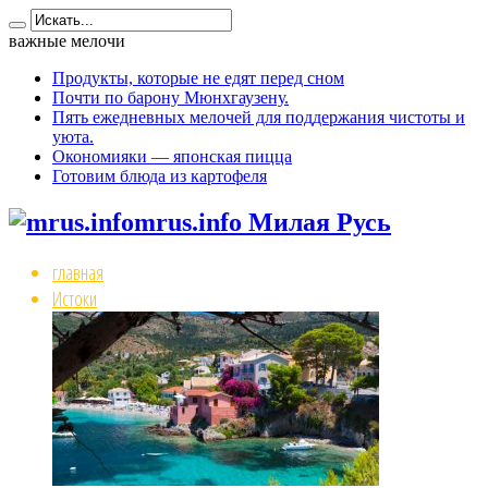
важные мелочи
Продукты, которые не едят перед сном
Почти по барону Мюнхгаузену.
Пять ежедневных мелочей для поддержания чистоты и
уюта.
Окономияки — японская пицца
Готовим блюда из картофеля
mrus.info Милая Русь
главная
Истоки