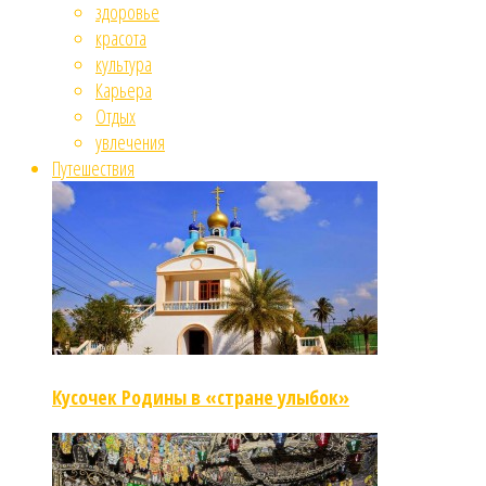
здоровье
красота
культура
Карьера
Отдых
увлечения
Путешествия
Кусочек Родины в «стране улыбок»