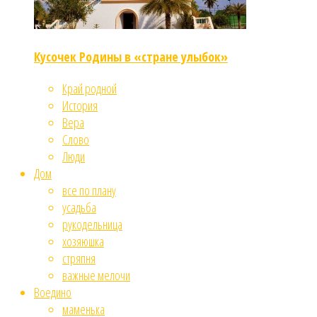
Кусочек Родины в «стране улыбок»
Край родной
История
Вера
Слово
Люди
Дом
все по плану
усадьба
рукодельница
хозяюшка
стряпня
важные мелочи
Воедино
маменька