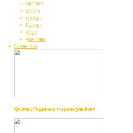
здоровье
красота
культура
Карьера
Отдых
увлечения
Путешествия
Кусочек Родины в «стране улыбок»