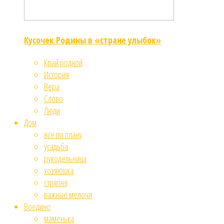
Кусочек Родины в «стране улыбок»
Край родной
История
Вера
Слово
Люди
Дом
все по плану
усадьба
рукодельница
хозяюшка
стряпня
важные мелочи
Воедино
маменька