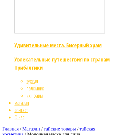
Удивительные места. Бисерный храм
Увлекательные путешествия по странам
Прибалтики
тургид
паломник
их нравы
магазин
контакт
О нас
Главная
/
Магазин
/
тайские товары
/
тайская
косметика
/ Молочная маска для лица