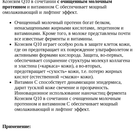
Коэнзим Q10 в сочетании
с очищенным молочным
протеином
и витамином С обеспечивает мощный
омолаживающий и лифтинг эффект.
Очищенный молочный протеин богат белком,
ненасыщенными жирными кислотами, лецитином и
витаминами. Кроме того, в молоке представлены почти
все известные ферменты и витамины.
Коэнзим Q10 играет особую роль в защите клеток кожи,
где он предотвращает их повреждение ультрафиолетом и
активными формами кислорода. Защита, во-первых,
обеспечивает сохранение структуры молекул коллагена
и эластина («каркаса» кожи), а во-вторых,
предотвращает «сухость» кожи, т.е. потерю жирных
кислот (естественной «смазки» кожи).
Витамин С способствует динамизации эпидермиса,
дарит тусклой коже свечение и прозрачность.
Инновационное использование наночастиц фермента
Коэнзим Q10 в сочетании с очищенным молочным
протеином и витамином С обеспечивает мощный
омолаживающий и лифтинг эффект.
Применение: