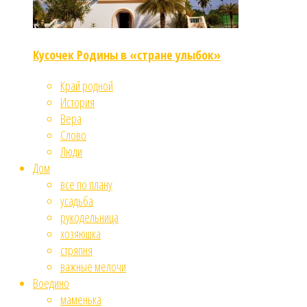
Кусочек Родины в «стране улыбок»
Край родной
История
Вера
Слово
Люди
Дом
все по плану
усадьба
рукодельница
хозяюшка
стряпня
важные мелочи
Воедино
маменька