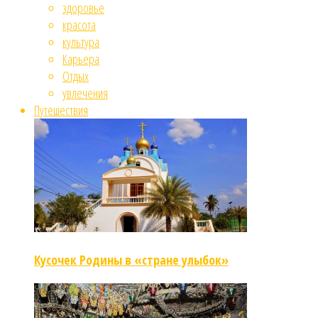
здоровье
красота
культура
Карьера
Отдых
увлечения
Путешествия
Кусочек Родины в «стране улыбок»