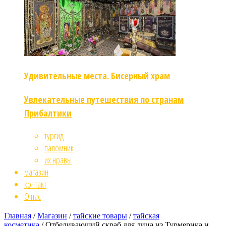
Удивительные места. Бисерный храм
Увлекательные путешествия по странам
Прибалтики
тургид
паломник
их нравы
магазин
контакт
О нас
Главная
/
Магазин
/
тайские товары
/
тайская
косметика
/ Отбеливающий скраб для лица из Турмерика и