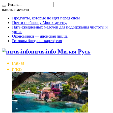
важные мелочи
Продукты, которые не едят перед сном
Почти по барону Мюнхгаузену.
Пять ежедневных мелочей для поддержания чистоты и
уюта.
Окономияки — японская пицца
Готовим блюда из картофеля
mrus.info Милая Русь
главная
Истоки