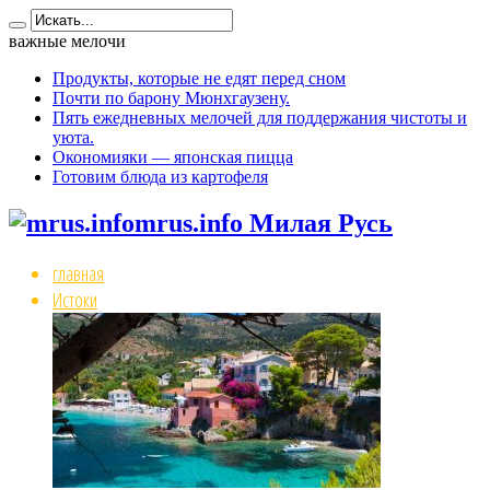
важные мелочи
Продукты, которые не едят перед сном
Почти по барону Мюнхгаузену.
Пять ежедневных мелочей для поддержания чистоты и
уюта.
Окономияки — японская пицца
Готовим блюда из картофеля
mrus.info Милая Русь
главная
Истоки