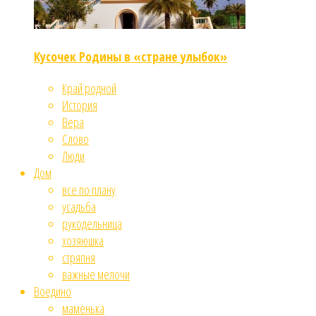
Кусочек Родины в «стране улыбок»
Край родной
История
Вера
Слово
Люди
Дом
все по плану
усадьба
рукодельница
хозяюшка
стряпня
важные мелочи
Воедино
маменька