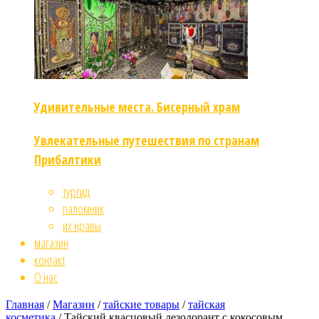
Удивительные места. Бисерный храм
Увлекательные путешествия по странам
Прибалтики
тургид
паломник
их нравы
магазин
контакт
О нас
Главная
/
Магазин
/
тайские товары
/
тайская
косметика
/ Тайский квасцовый дезодорант с кокосовым