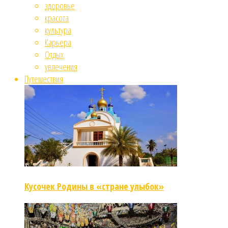
здоровье
красота
культура
Карьера
Отдых
увлечения
Путешествия
Кусочек Родины в «стране улыбок»