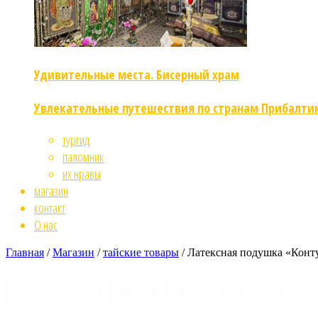
Удивительные места. Бисерный храм
Увлекательные путешествия по странам Прибалти
тургид
паломник
их нравы
магазин
контакт
О нас
Главная
/
Магазин
/
тайские товары
/ Латексная подушка «Конт