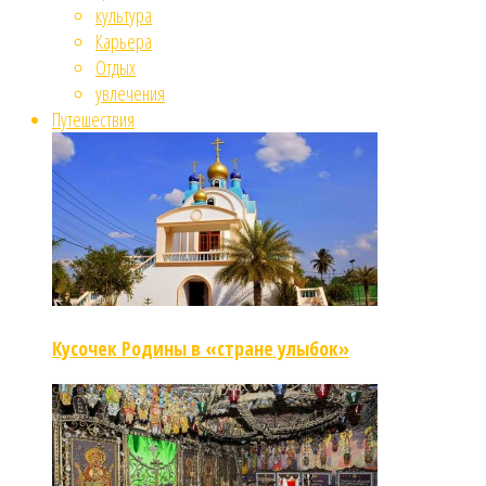
культура
Карьера
Отдых
увлечения
Путешествия
Кусочек Родины в «стране улыбок»