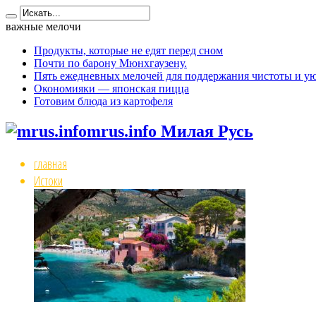
важные мелочи
Продукты, которые не едят перед сном
Почти по барону Мюнхгаузену.
Пять ежедневных мелочей для поддержания чистоты и ую
Окономияки — японская пицца
Готовим блюда из картофеля
mrus.info Милая Русь
главная
Истоки