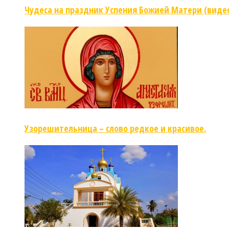
Чудеса на праздник Успения Божией Матери (виде
Узорешительница – слово редкое и красивое.