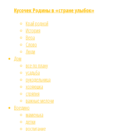
Кусочек Родины в «стране улыбок»
Край родной
История
Вера
Слово
Люди
Дом
все по плану
усадьба
рукодельница
хозяюшка
стряпня
важные мелочи
Воедино
маменька
детки
воспитание