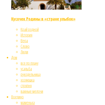
Кусочек Родины в «стране улыбок»
Край родной
История
Вера
Слово
Люди
Дом
все по плану
усадьба
рукодельница
хозяюшка
стряпня
важные мелочи
Воедино
маменька