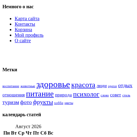
Немного о нас
Карта сайта
Контакты
Корзина
Мой профиль
О сайте
Метки
здоровье
красота
отдых
люди
воспитание
животные
орехи
питание
психолог
отношения
природа
совет
слово
стиль
фрукты
туризм
фото
хобби
цветы
календарь статей
Август 2026
Пн
Вт
Ср
Чт
Пт
Сб
Вс