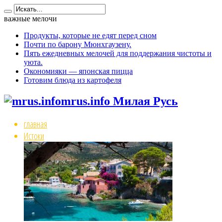
важные мелочи
Продукты, которые не едят перед сном
Почти по барону Мюнхгаузену.
Пять ежедневных мелочей для поддержания чистоты и
уюта.
Окономияки — японская пицца
Готовим блюда из картофеля
mrus.info Милая Русь
главная
Истоки