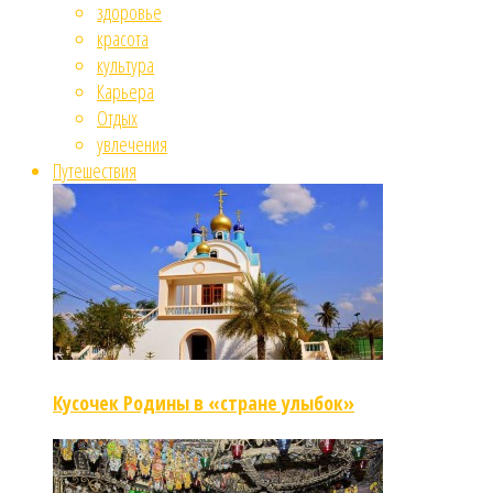
здоровье
красота
культура
Карьера
Отдых
увлечения
Путешествия
Кусочек Родины в «стране улыбок»