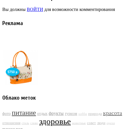
Вы должны
ВОЙТИ
для возможности комментирования
Реклама
Облако меток
питание
красота
фрукты
фото
отдых
туризм
природа
хобби
здоровье
отношения
совет
люди
стиль
слово
животные
орехи
психолог