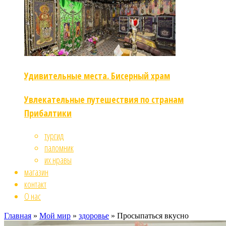
Удивительные места. Бисерный храм
Увлекательные путешествия по странам
Прибалтики
тургид
паломник
их нравы
магазин
контакт
О нас
Главная
»
Мой мир
»
здоровье
»
Просыпаться вкусно