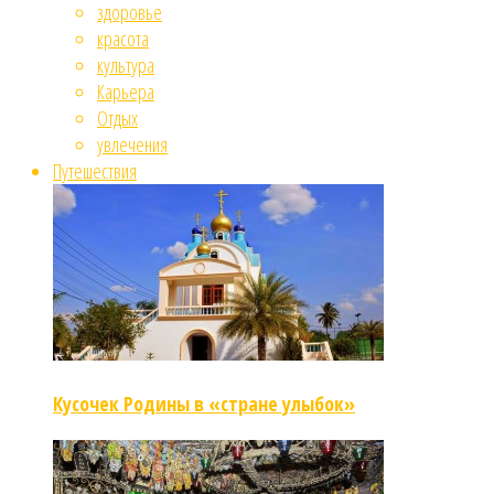
здоровье
красота
культура
Карьера
Отдых
увлечения
Путешествия
Кусочек Родины в «стране улыбок»