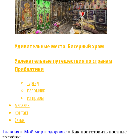
Удивительные места. Бисерный храм
Увлекательные путешествия по странам
Прибалтики
тургид
паломник
их нравы
магазин
контакт
О нас
Главная
»
Мой мир
»
здоровье
»
Как приготовить постные
голубцы