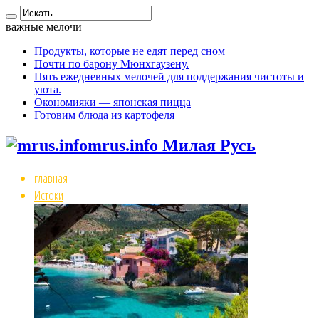
важные мелочи
Продукты, которые не едят перед сном
Почти по барону Мюнхгаузену.
Пять ежедневных мелочей для поддержания чистоты и
уюта.
Окономияки — японская пицца
Готовим блюда из картофеля
mrus.info Милая Русь
главная
Истоки