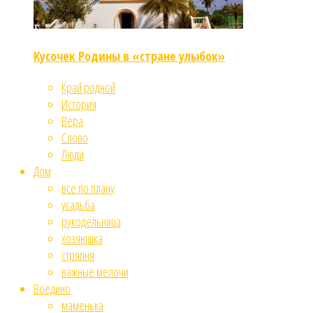
Кусочек Родины в «стране улыбок»
Край родной
История
Вера
Слово
Люди
Дом
все по плану
усадьба
рукодельница
хозяюшка
стряпня
важные мелочи
Воедино
маменька