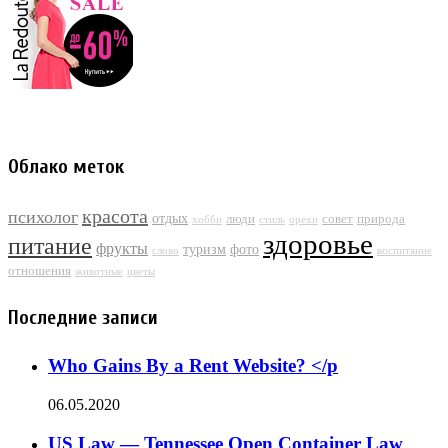
Облако меток
красота
психолог
отдых
люди
совет
природа
хобби
стиль
орехи
здоровье
питание
фрукты
туризм
фото
слово
воспитание
отношения
животные
цветы
Последние записи
Who Gains By a Rent Website? </p
06.05.2020
US Law — Tennessee Open Container Law