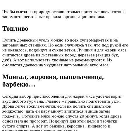
Чтобы выезд на природу оставил только приятные впечатления,
запомните несложные правила организации пикника.
Топливо
Купить древесный уголь можно во всех супермаркетах и на
заправочных станциях. Но если случилось так, что под рукой его
не оказалось, подойдут и сухие ветки. Лучшими для жарки мяса
считаются дрова из лиственных пород деревьев (акация бук,
дуб). А вот использовать хвойные не рекомендуются. Их
смолистая древесина ухудшает натуральный вкус мяса.
Мангал, жаровня, шашлычница,
барбекю…
Сегодня выбор приспособлений для жарки мяса удовлетворит
вкус любого гурмана. Главное – правильно подготовить угли.
Дрова легче воспламенятся, если их полить специальной
жидкостью, дать ей пару минут впитаться и лишь затем
поджечь. Готовить мясо можно спустя 20 минут, когда дрова
основательно прогорят. Подойдут для этой цели и таблетки
сухого спирта. А вот от бензина, керосина, пищевого и
технического спирта лучше отказаться.