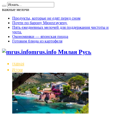
важные мелочи
Продукты, которые не едят перед сном
Почти по барону Мюнхгаузену.
Пять ежедневных мелочей для поддержания чистоты и
уюта.
Окономияки — японская пицца
Готовим блюда из картофеля
mrus.info Милая Русь
главная
Истоки