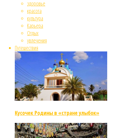
здоровье
красота
культура
Карьера
Отдых
увлечения
Путешествия
Кусочек Родины в «стране улыбок»