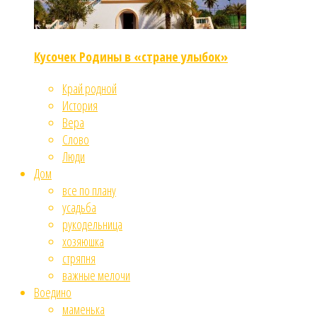
Кусочек Родины в «стране улыбок»
Край родной
История
Вера
Слово
Люди
Дом
все по плану
усадьба
рукодельница
хозяюшка
стряпня
важные мелочи
Воедино
маменька