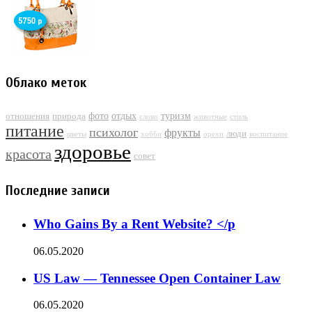
Облако меток
фото
отдых
туризм
отношения
природа
слово
животные
стиль
питание
психолог
фрукты
люди
цветы
хобби
орехи
воспитание
здоровье
красота
совет
Последние записи
Who Gains By a Rent Website? </p
06.05.2020
US Law — Tennessee Open Container Law
06.05.2020