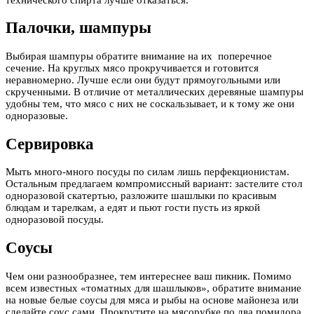
Палочки, шампуры
Выбирая шампуры обратите внимание на их поперечное
сечение. На круглых мясо прокручивается и готовится
неравномерно. Лучше если они будут прямоугольными или
скрученными. В отличие от металлических деревяные шампуры
удобны тем, что мясо с них не соскальзывает, и к тому же они
одноразовые.
Сервировка
Мыть много-много посуды по силам лишь перфекционистам.
Остальным предлагаем компромиссный вариант: застелите стол
одноразовой скатертью, разложите шашлыки по красивым
блюдам и тарелкам, а едят и пьют гости пусть из яркой
одноразовой посуды.
Соусы
Чем они разнообразнее, тем интереснее ваш пикник. Помимо
всем известных «томатных для шашлыков», обратите внимание
на новые белые соусы для мяса и рыбы на основе майонеза или
сделайте соус сами. Прокрутите на мясорубке по два помидора,