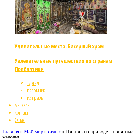
Удивительные места. Бисерный храм
Увлекательные путешествия по странам
Прибалтики
тургид
паломник
их нравы
магазин
контакт
О нас
Главная
»
Мой мир
»
отдых
»
Пикник на природе – приятные
мелочи!